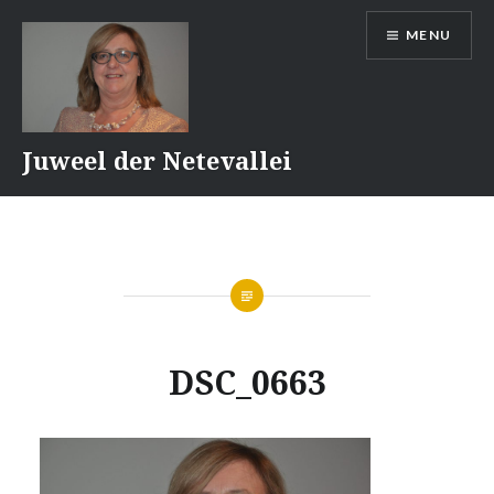
Naar
MENU
de
inhoud
springen
Juweel der Netevallei
DSC_0663