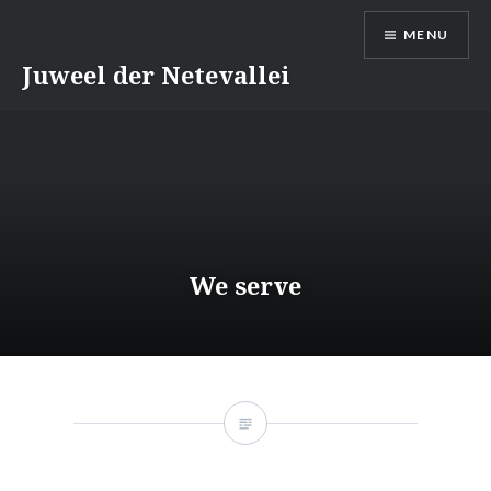
Naar
MENU
de
inhoud
Juweel der Netevallei
springen
We serve