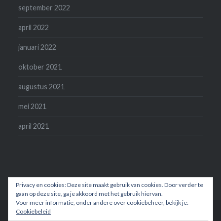
september 2022
april 2022
januari 2022
oktober 2021
augustus 2021
mei 2021
april 2021
Privacy en cookies: Deze site maakt gebruik van cookies. Door verder te
gaan op deze site, ga je akkoord met het gebruik hiervan.
Voor meer informatie, onder andere over cookiebeheer, bekijk je:
Cookiebeleid
Ondersteund door WordPress
|
Thema: Dyad door