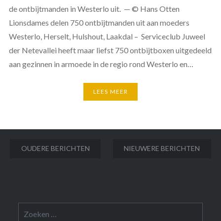
de ontbijtmanden in Westerlo uit. — © Hans Otten
Lionsdames delen 750 ontbijtmanden uit aan moeders
Westerlo, Herselt, Hulshout, Laakdal – Serviceclub Juweel
der Netevallei heeft maar liefst 750 ontbijtboxen uitgedeeld
aan gezinnen in armoede in de regio rond Westerlo en…
LEES MEER
Berichtnavigatie
OUDERE BERICHTEN
NIEUWERE BERICHTEN
Zoeken
naar: